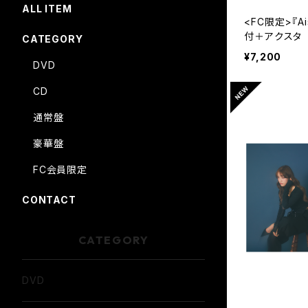
ALL ITEM
<FC限定>『A
付＋アクスタ
CATEGORY
¥7,200
DVD
CD
通常盤
豪華盤
FC会員限定
CONTACT
CATEGORY
DVD