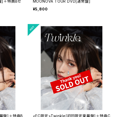
華盤]＋特典Bセ
MOONOVA TOUR DVD[通常盤]
¥5,800
豪華盤]＋特典B
<FC限定>Twinkle[初回限定豪華盤]＋特典C