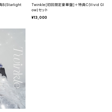
Starlight
Twinkle[初回限定豪華盤]＋特典C(Vivid Gl
ow)セット
¥13,000