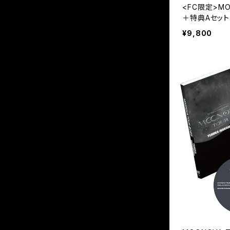
<FC限定>MO
＋特典Aセット
¥9,800