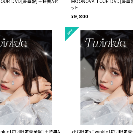
TOUR DVD[豪華盤]＋特典Aセ
MOONOVA TOUR DVD[豪
ット
¥9,800
inkle[初回限定豪華盤]＋特典A
<FC限定>Twinkle[初回限定