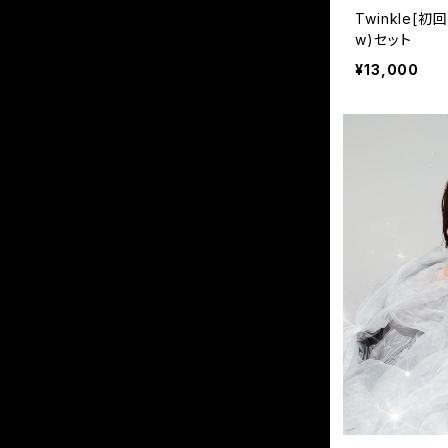
Twinkle[初
w)セット
¥13,000