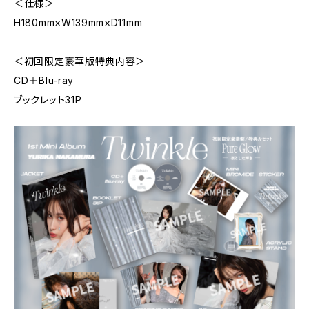
＜仕様＞
H180mm×W139mm×D11mm
＜初回限定豪華版特典内容＞
CD＋Blu-ray
ブックレット31P