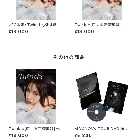
<FC限定>Twinkle[初回限定
Twinkle[初回限定豪華盤]＋特
豪華盤]＋特典B(Starlight Dre
典B(Starlight Dream)セット
¥13,000
¥13,000
am)セット
その他の商品
Twinkle[初回限定豪華盤]＋特
MOONOVA TOUR DVD[通常
典A(Pure Glow)セット
盤]
¥13,000
¥5,800