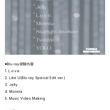
◾️Blu-ray収録内容
1. L.o.v.e.
2. Like U(Blu-ray Special Edit ver.)
3. Jelly
4. Monsta
5. Music Video Making