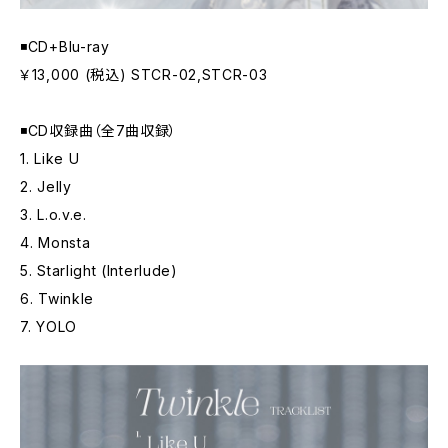
◾️CD+Blu-ray
￥13,000 (税込) STCR-02,STCR-03
◾️CD収録曲（全7曲収録）
1. Like U
2. Jelly
3. L.o.v.e.
4. Monsta
5. Starlight (Interlude)
6. Twinkle
7. YOLO