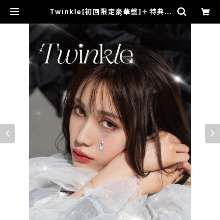
Twinkle[初回限定豪華盤]＋特典A
(Pure Glow)セット | STARRY RE
CORDS SHOP